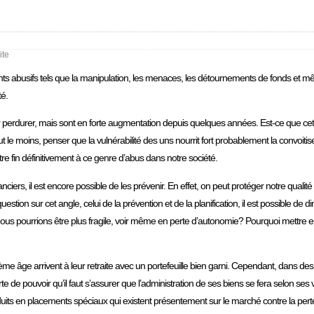
ite
ts abusifs tels que la manipulation, les menaces, les détournements de fonds et 
é.
r perdurer, mais sont en forte augmentation depuis quelques années. Est-ce que cett
tout le moins, penser que la vulnérabilité des uns nourrit fort probablement la convoit
e fin définitivement à ce genre d’abus dans notre société.
nciers, il est encore possible de les prévenir. En effet, on peut protéger notre qualité
n sur cet angle, celui de la prévention et de la planification, il est possible de 
ù nous pourrions être plus fragile, voir même en perte d’autonomie? Pourquoi mettr
ème âge arrivent à leur retraite avec un portefeuille bien garni. Cependant, dans de
rte de pouvoir qu’il faut s’assurer que l’administration de ses biens se fera selon ses v
its en placements spéciaux qui existent présentement sur le marché contre la perte