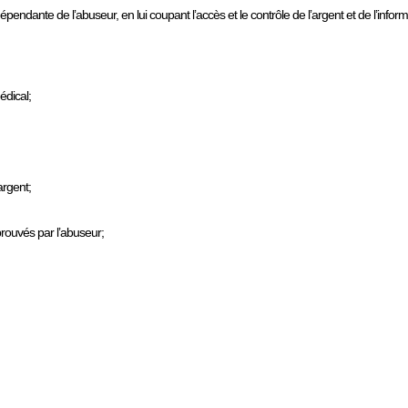
épendante de l’abuseur, en lui coupant l’accès et le contrôle de l’argent et de l’inform
édical;
argent;
prouvés par l’abuseur;