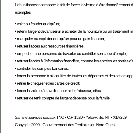
L’abus financier comporte le fait de forcer la victime à être financièrement d
exemples :
• voler ou frauder quelqu’un;
• retenir l’argent devant servir à acheter de la nourriture ou un traitement m
• manipuler ou exploiter quelqu’un pour un gain financier;
• refuser l’accès aux ressources financières;
• empêcher une personne de travailler ou contrôler son choix d’emploi;
• refuser l’accès à l’information financière, comme les entrées les sorties d’
• contrôler les comptes bancaires;
• forcer la personne à s’acquitter de toutes les dépenses et des achats ap
• retirer le chéquier et les cartes de crédit;
• forcer la victime à travailler pour aider l’abuseur; et/ou
• refuser de tenir compte de l’argent dépensé pour la famille.
Santé et services sociaux TNO • C.P. 1320 • Yellowknife, NT • X1A 2L9
Copyright 2000 - Gouvernement des Territoires du Nord-Ouest