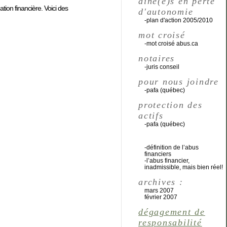
aîné(e)s en perte
ation financière. Voici des
d'autonomie
-plan d'action 2005/2010
mot croisé
-mot croisé abus.ca
notaires
-juris conseil
pour nous joindre
-pafa (québec)
protection des
actifs
-pafa (québec)
catégories
-définition de l’abus
financiers
-l’abus financier,
inadmissible, mais bien réel!
archives :
mars 2007
février 2007
dégagement de
responsabilité