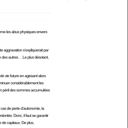
même les abus physiques envers
e aggravation s’expliquerait par
ise des autres… Le plus désolant,
 de vie future en agissant alors
diminuer considérablement les
e en péril des sommes accumulées
s cas de perte d’autonomie, la
olontés. Donc, il faut se garantir
 de capitaux. De plus,