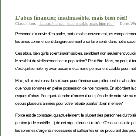
L’abus financier, inadmissible, mais bien réel!
Classé dans :
-L’abus financier, inadmissible, mais bien réel!
— Denis Wh
Personne n’a envie d’en parler, mais, malheureusement, les comportemen
les aînés commencent dangereusement à se faire sentir dans notre sociét
Ces abus, bien qu’ils soient inadmissibles, semblent non seulement vouloi
le seul fait du vieillissement de la population? Peut-être. Mais, on peut, à 
c’est qu’il semble n’y avoir aucun mécanisme permanent valable pour mettr
Mais, s’il n’existe pas de solutions pour éliminer complètement les abus fina
que nous sommes en pleine possession de nos moyens. En abordant la questio
risques d’abus. Pourquoi attendre d’arriver à une période de notre vie o
depuis plusieurs années pour votre retraite pourtant bien méritée?
Force est de constater, qu’actuellement, la plupart des personnes du troisi
gestion (et le contrôle…) de cet argent leur est retirée. C’est avant cette pe
les sommes d’argents nécessaires et suffisantes en se procurant des produ