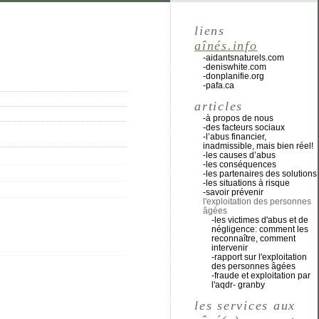
liens
aînés.info
-aidantsnaturels.com
-deniswhite.com
-donplanifie.org
-pafa.ca
articles
-à propos de nous
-des facteurs sociaux
-l’abus financier,
inadmissible, mais bien réel!
-les causes d’abus
-les conséquences
-les partenaires des solutions
-les situations à risque
-savoir prévenir
l'exploitation des personnes
âgées
-les victimes d'abus et de
négligence: comment les
reconnaître, comment
intervenir
-rapport sur l'exploitation
des personnes âgées
-fraude et exploitation par
l'aqdr- granby
les services aux